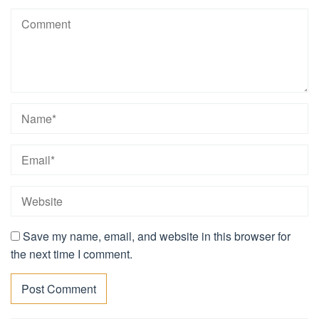
Save my name, email, and website in this browser for
the next time I comment.