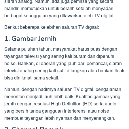
siaran analog. Namun, ada juga pemirsa yang secara
mandiri memutuskan untuk beralih setelah menyadari
berbagai keunggulan yang ditawarkan oleh TV digital.
Berikut beberapa kelebihan saluran TV digital:
1. Gambar Jernih
Selama puluhan tahun, masyarakat harus puas dengan
tayangan televisi yang sering kali buram dan dipenuhi
noise. Bahkan, di daerah yang jauh dari pemancar, siaran
televisi analog sering kali sulit ditangkap atau bahkan tidak
bisa dinikmati sama sekali.
Namun, dengan hadirnya saluran TV digital, pengalaman
menonton menjadi jauh lebih baik. Kualitas gambar yang
jernih dengan resolusi High Definition (HD) serta audio
yang bersih tanpa gangguan interferensi atau noise
membuat tayangan lebih nyaman dan menyenangkan.