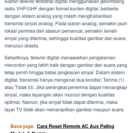
Siaran televisi terestrial digital menggunakan gelombang
radio VHF/UHF dengan format konten digital, berbeda
dengan sistem analog yang masih mengKalianlkan
transmisi sinyal analog. Pada siaran analog, semakin jauh
lokasi pemirsa dari stasiun pemancar, semakin lemah
sinyal yang diterima, sehingga kualitas gambar dan suara
menurun drastis.
Sebaliknya, televisi digital menawarkan pengalaman
menonton yang lebih baik dengan gambar dan suara yang
tetap jernih hingga batas jangkauan sinyal. Dalam sistem
digital, transmisi hanya mengenal dua kondisi: Terima (1)
atau Tidak (0). Jika perangkat penerima dapat menangkap
sinyal, maka tayangan akan muncul dengan kualitas
optimal. Namun, jika sinyal tidak dapat diterima, maka
layar TV tidak akan menampilkan gambar maupun suara.
Baca juga:
Cara Reset Remote AC Aux Paling