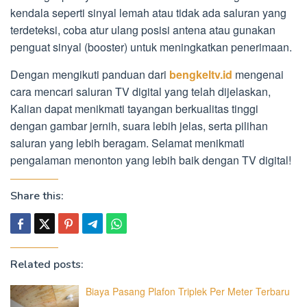
kendala seperti sinyal lemah atau tidak ada saluran yang
terdeteksi, coba atur ulang posisi antena atau gunakan
penguat sinyal (booster) untuk meningkatkan penerimaan.
Dengan mengikuti panduan dari
bengkeltv.id
mengenai
cara mencari saluran TV digital yang telah dijelaskan,
Kalian dapat menikmati tayangan berkualitas tinggi
dengan gambar jernih, suara lebih jelas, serta pilihan
saluran yang lebih beragam. Selamat menikmati
pengalaman menonton yang lebih baik dengan TV digital!
Share this:
Related posts:
Biaya Pasang Plafon Triplek Per Meter Terbaru