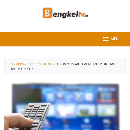
Skip
to
content
MENU
HOMEPAGE
/
ELEKTRONIK
/
CARA MENCARI SALURAN TV DIGITAL :
TANPA RIBET !!