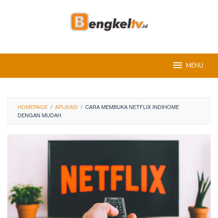
Skip
to
content
MENU
HOMEPAGE
/
APLIKASI
/
CARA MEMBUKA NETFLIX INDIHOME
DENGAN MUDAH