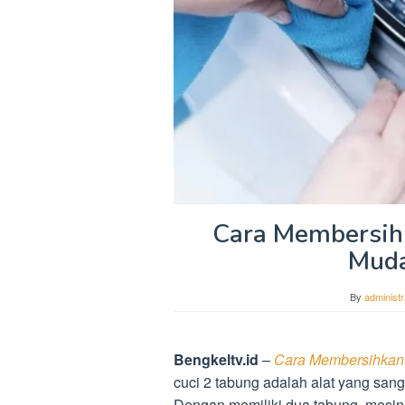
Cara Membersihk
Muda
By
administr
Bengkeltv.id
–
Cara Membersihkan 
cuci 2 tabung adalah alat yang sa
Dengan memiliki dua tabung, mesin 