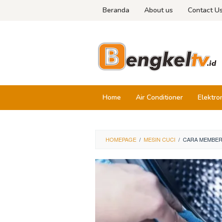
Skip
Beranda
About us
Contact U
to
content
Home
Air Conditioner
Elektro
HOMEPAGE
/
MESIN CUCI
/
CARA MEMBERS