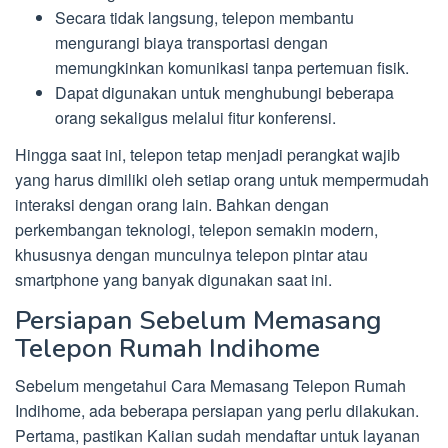
Secara tidak langsung, telepon membantu
mengurangi biaya transportasi dengan
memungkinkan komunikasi tanpa pertemuan fisik.
Dapat digunakan untuk menghubungi beberapa
orang sekaligus melalui fitur konferensi.
Hingga saat ini, telepon tetap menjadi perangkat wajib
yang harus dimiliki oleh setiap orang untuk mempermudah
interaksi dengan orang lain. Bahkan dengan
perkembangan teknologi, telepon semakin modern,
khususnya dengan munculnya telepon pintar atau
smartphone yang banyak digunakan saat ini.
Persiapan Sebelum Memasang
Telepon Rumah Indihome
Sebelum mengetahui Cara Memasang Telepon Rumah
Indihome, ada beberapa persiapan yang perlu dilakukan.
Pertama, pastikan Kalian sudah mendaftar untuk layanan