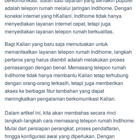
berkomunikasi. Salah satu layanan yang semakin populer
adalah telepon rumah melalui jaringan Indihome. Dengan
koneksi internet yang hKalianl, Indihome tidak hanya
menyediakan layanan internet cepat, tetapi juga
menyediakan layanan telepon rumah berkualitas.
Bagi Kalian yang baru saja memutuskan untuk
memanfaatkan layanan telepon rumah Indihome, langkah
pertama yang harus diambil adalah melakukan proses
pemasangan dengan benar. Memasang telepon rumah
Indihome tidak hanya membantu Kalian tetap terhubung
dengan orang-orang terkasih, tetapi juga memberikan
akses ke berbagai fitur tambahan yang dapat
meningkatkan pengalaman berkomunikasi Kalian.
Dalam artikel ini, kita akan membahas secara rinci
langkah-langkah cara memasang telepon rumah Indihome.
Mulai dari persiapan perangkat, proses pendaftaran,
hingga konfigurasi awal yang diperlukan. Dengan