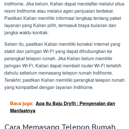
Indihome. Jika belum, Kalian dapat mendaftar melalui situs
resmi Indihome atau melalui agen penjualan terdekat.
Pastikan Kalian memiliki informasi lengkap tentang paket
layanan yang Kalian pilih, termasuk biaya bulanan dan
jangka waktu kontrak.
Selain itu, pastikan Kalian memiliki koneksi internet yang
stabil dan jaringan Wi-Fi yang dapat dihubungkan ke
perangkat telepon rumah. Jika Kalian belum memiliki
jaringan Wi-Fi, Kalian dapat membeli router Wi-Fi terlebih
dahulu sebelum memasang telepon rumah Indihome.
Terakhir, pastikan Kalian memiliki perangkat telepon rumah
yang kompatibel dengan layanan Indihome.
Baca juga:
Apa Itu Baju Dryfit : Pengenalan dan
Manfaatnya
Cara Memasang Telepon Rumah