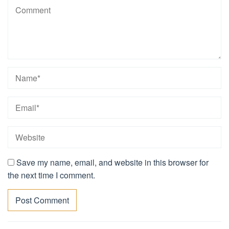
Save my name, email, and website in this browser for
the next time I comment.