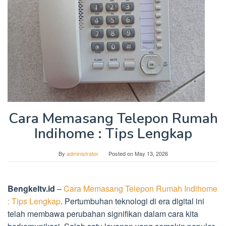
Cara Memasang Telepon Rumah
Indihome : Tips Lengkap
By
administrator
Posted on
May 13, 2026
Bengkeltv.id
–
Cara Memasang Telepon Rumah Indihome
: Tips Lengkap
. Pertumbuhan teknologi di era digital ini
telah membawa perubahan signifikan dalam cara kita