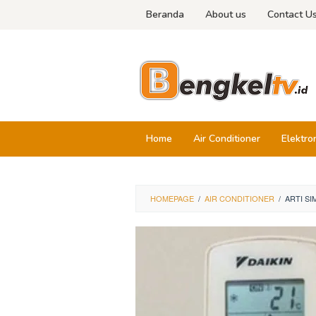
Skip
Beranda
About us
Contact U
to
content
Home
Air Conditioner
Elektro
HOMEPAGE
/
AIR CONDITIONER
/
ARTI SI