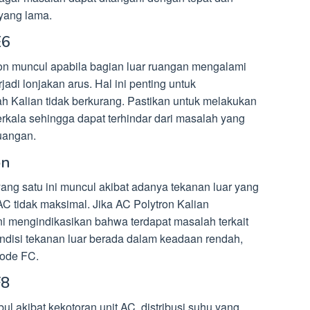
yang lama.
E6
n muncul apabila bagian luar ruangan mengalami
adi lonjakan arus. Hal ini penting untuk
ah Kalian tidak berkurang. Pastikan untuk melakukan
rkala sehingga dapat terhindar dari masalah yang
uangan.
on
ng satu ini muncul akibat adanya tekanan luar yang
C tidak maksimal. Jika AC Polytron Kalian
i mengindikasikan bahwa terdapat masalah terkait
ondisi tekanan luar berada dalam keadaan rendah,
ode FC.
F8
l akibat kekotoran unit AC, distribusi suhu yang