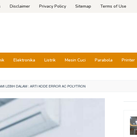
s
Disclaimer
Privacy Policy
Sitemap
Terms of Use
nik
Elektronika
Listrik
Mesin Cuci
Parabola
Printer
MI LEBIH DALAM : ARTI KODE ERROR AC POLYTRON