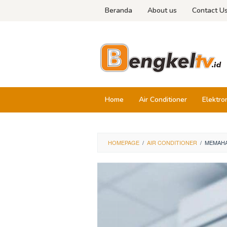
Skip
Beranda
About us
Contact U
to
content
Home
Air Conditioner
Elektro
HOMEPAGE
/
AIR CONDITIONER
/
MEMAHA