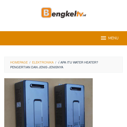
Skip
to
content
MENU
HOMEPAGE
/
ELEKTRONIKA
/
√ APA ITU WATER HEATER?
PENGERTIAN DAN JENIS-JENISNYA