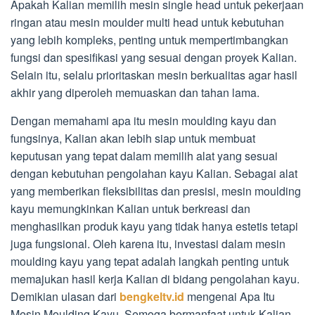
Apakah Kalian memilih mesin single head untuk pekerjaan
ringan atau mesin moulder multi head untuk kebutuhan
yang lebih kompleks, penting untuk mempertimbangkan
fungsi dan spesifikasi yang sesuai dengan proyek Kalian.
Selain itu, selalu prioritaskan mesin berkualitas agar hasil
akhir yang diperoleh memuaskan dan tahan lama.
Dengan memahami apa itu mesin moulding kayu dan
fungsinya, Kalian akan lebih siap untuk membuat
keputusan yang tepat dalam memilih alat yang sesuai
dengan kebutuhan pengolahan kayu Kalian. Sebagai alat
yang memberikan fleksibilitas dan presisi, mesin moulding
kayu memungkinkan Kalian untuk berkreasi dan
menghasilkan produk kayu yang tidak hanya estetis tetapi
juga fungsional. Oleh karena itu, investasi dalam mesin
moulding kayu yang tepat adalah langkah penting untuk
memajukan hasil kerja Kalian di bidang pengolahan kayu.
Demikian ulasan dari
bengkeltv.id
mengenai Apa Itu
Mesin Moulding Kayu. Semoga bermanfaat untuk Kalian.