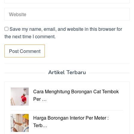
Save my name, email, and website in this browser for
the next time I comment.
Artikel Terbaru
Cara Menghitung Borongan Cat Tembok
Per …
Harga Borongan Interior Per Meter :
Terb…