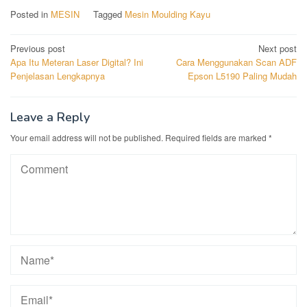
Posted in
MESIN
Tagged
Mesin Moulding Kayu
Post
Previous post
Next post
Apa Itu Meteran Laser Digital? Ini
Cara Menggunakan Scan ADF
navigation
Penjelasan Lengkapnya
Epson L5190 Paling Mudah
Leave a Reply
Your email address will not be published.
Required fields are marked
*