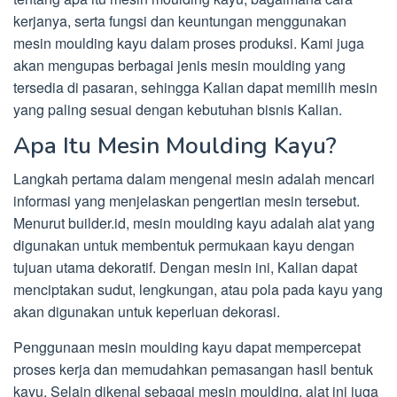
kerjanya, serta fungsi dan keuntungan menggunakan
mesin moulding kayu dalam proses produksi. Kami juga
akan mengupas berbagai jenis mesin moulding yang
tersedia di pasaran, sehingga Kalian dapat memilih mesin
yang paling sesuai dengan kebutuhan bisnis Kalian.
Apa Itu Mesin Moulding Kayu?
Langkah pertama dalam mengenal mesin adalah mencari
informasi yang menjelaskan pengertian mesin tersebut.
Menurut builder.id, mesin moulding kayu adalah alat yang
digunakan untuk membentuk permukaan kayu dengan
tujuan utama dekoratif. Dengan mesin ini, Kalian dapat
menciptakan sudut, lengkungan, atau pola pada kayu yang
akan digunakan untuk keperluan dekorasi.
Penggunaan mesin moulding kayu dapat mempercepat
proses kerja dan memudahkan pemasangan hasil bentuk
kayu. Selain dikenal sebagai mesin moulding, alat ini juga