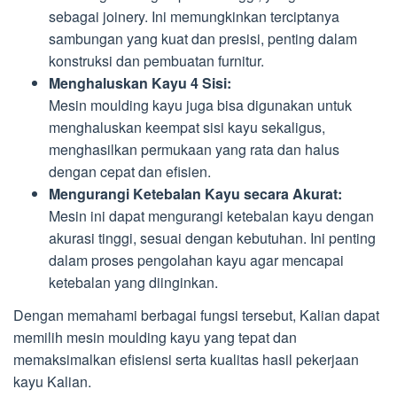
sebagai joinery. Ini memungkinkan terciptanya
sambungan yang kuat dan presisi, penting dalam
konstruksi dan pembuatan furnitur.
Menghaluskan Kayu 4 Sisi:
Mesin moulding kayu juga bisa digunakan untuk
menghaluskan keempat sisi kayu sekaligus,
menghasilkan permukaan yang rata dan halus
dengan cepat dan efisien.
Mengurangi Ketebalan Kayu secara Akurat:
Mesin ini dapat mengurangi ketebalan kayu dengan
akurasi tinggi, sesuai dengan kebutuhan. Ini penting
dalam proses pengolahan kayu agar mencapai
ketebalan yang diinginkan.
Dengan memahami berbagai fungsi tersebut, Kalian dapat
memilih mesin moulding kayu yang tepat dan
memaksimalkan efisiensi serta kualitas hasil pekerjaan
kayu Kalian.