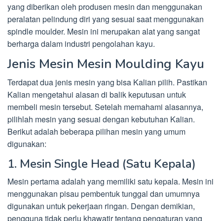
yang diberikan oleh produsen mesin dan menggunakan
peralatan pelindung diri yang sesuai saat menggunakan
spindle moulder. Mesin ini merupakan alat yang sangat
berharga dalam industri pengolahan kayu.
Jenis Mesin Mesin Moulding Kayu
Terdapat dua jenis mesin yang bisa Kalian pilih. Pastikan
Kalian mengetahui alasan di balik keputusan untuk
membeli mesin tersebut. Setelah memahami alasannya,
pilihlah mesin yang sesuai dengan kebutuhan Kalian.
Berikut adalah beberapa pilihan mesin yang umum
digunakan:
1. Mesin Single Head (Satu Kepala)
Mesin pertama adalah yang memiliki satu kepala. Mesin ini
menggunakan pisau pembentuk tunggal dan umumnya
digunakan untuk pekerjaan ringan. Dengan demikian,
pengguna tidak perlu khawatir tentang pengaturan yang