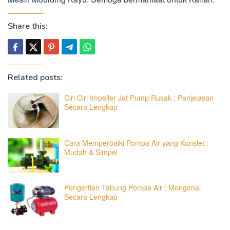
Share this:
Related posts:
Ciri Ciri Impeller Jet Pump Rusak : Penjelasan
Secara Lengkap
Cara Memperbaiki Pompa Air yang Konslet :
Mudah & Simpel
Pengertian Tabung Pompa Air : Mengenal
Secara Lengkap