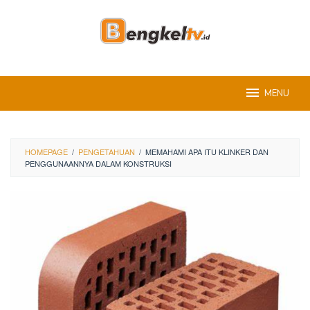
Skip
to
content
MENU
HOMEPAGE
/
PENGETAHUAN
/
MEMAHAMI APA ITU KLINKER DAN
PENGGUNAANNYA DALAM KONSTRUKSI