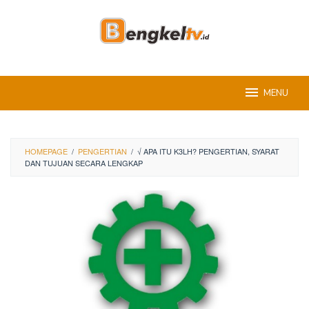
Skip
to
content
MENU
HOMEPAGE
/
PENGERTIAN
/
√ APA ITU K3LH? PENGERTIAN, SYARAT
DAN TUJUAN SECARA LENGKAP