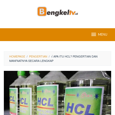
Skip
to
content
MENU
HOMEPAGE
/
PENGERTIAN
/
√ APA ITU HCL? PENGERTIAN DAN
MANFAATNYA SECARA LENGKAP