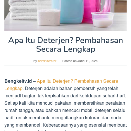
Apa Itu Deterjen? Pembahasan
Secara Lengkap
By
administrator
Posted on
June 11, 2024
Bengkeltv.id
–
Apa Itu Deterjen? Pembahasan Secara
Lengkap
. Deterjen adalah bahan pembersih yang telah
menjadi bagian tak terpisahkan dari kehidupan sehari-hari.
Setiap kali kita mencuci pakaian, membersihkan peralatan
rumah tangga, atau bahkan mencuci mobil, deterjen selalu
hadir untuk membantu menghilangkan kotoran dan noda
yang membandel. Keberadaannya yang esensial membuat