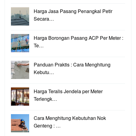
Harga Jasa Pasang Penangkal Petir
Secara…
Harga Borongan Pasang ACP Per Meter :
Te…
Panduan Praktis : Cara Menghitung
Kebutu…
Harga Teralis Jendela per Meter
Terlengk…
Cara Menghitung Kebutuhan Nok
Genteng : …