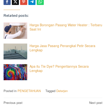
Related posts:
Harga Borongan Pasang Water Heater : Terbaru
Saat Ini
Harga Jasa Pasang Penangkal Petir Secara
Lengkap
Apa itu Tie Dye? Pengertiannya Secara
Lengkap
Posted in
PENGETAHUAN
Tagged
Deterjen
Post
Previous post
Next post