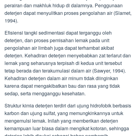
perairan dan makhluk hidup di dalamnya. Penggunaan
deterjen dapat menyulitkan proses pengolahan air (Slamet,
1994).
Efisiensi tangki sedimentasi dapat terganggu oleh
deterjen, dan proses pemisahan lemak pada unit
pengolahan air limbah juga dapat terhambat akibat
deterjen. Kehadiran deterjen menyebabkan zat terlarut dan
lemak yang seharusnya terpisah di kedua unit tersebut
tetap berada dan terakumulasi dalam air (Sawyer, 1994).
Kehadiran deterjen dalam air minum tidak diinginkan
karena dapat mengakibatkan bau dan rasa yang tidak
sedap, serta mengganggu kesehatan.
Struktur kimia deterjen terdiri dari ujung hidrofobik berbasis
karbon dan ujung sulfat, yang memungkinkannya untuk
mengemulsi lemak. Inilah yang memberikan deterjen
kemampuan luar biasa dalam mengikat kotoran, sehingga
deterjen lebih disukai sebagai bahan pembersih