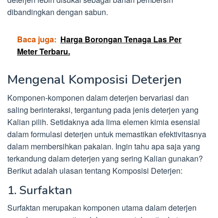
dibandingkan dengan sabun.
Baca juga:
Harga Borongan Tenaga Las Per
Meter Terbaru.
Mengenal Komposisi Deterjen
Komponen-komponen dalam deterjen bervariasi dan
saling berinteraksi, tergantung pada jenis deterjen yang
Kalian pilih. Setidaknya ada lima elemen kimia esensial
dalam formulasi deterjen untuk memastikan efektivitasnya
dalam membersihkan pakaian. Ingin tahu apa saja yang
terkandung dalam deterjen yang sering Kalian gunakan?
Berikut adalah ulasan tentang Komposisi Deterjen:
1. Surfaktan
Surfaktan merupakan komponen utama dalam deterjen