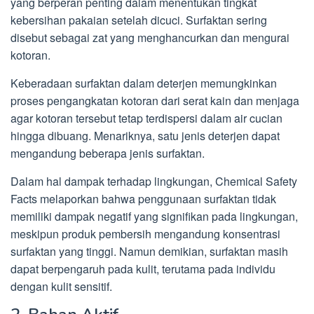
yang berperan penting dalam menentukan tingkat
kebersihan pakaian setelah dicuci. Surfaktan sering
disebut sebagai zat yang menghancurkan dan mengurai
kotoran.
Keberadaan surfaktan dalam deterjen memungkinkan
proses pengangkatan kotoran dari serat kain dan menjaga
agar kotoran tersebut tetap terdispersi dalam air cucian
hingga dibuang. Menariknya, satu jenis deterjen dapat
mengandung beberapa jenis surfaktan.
Dalam hal dampak terhadap lingkungan, Chemical Safety
Facts melaporkan bahwa penggunaan surfaktan tidak
memiliki dampak negatif yang signifikan pada lingkungan,
meskipun produk pembersih mengandung konsentrasi
surfaktan yang tinggi. Namun demikian, surfaktan masih
dapat berpengaruh pada kulit, terutama pada individu
dengan kulit sensitif.