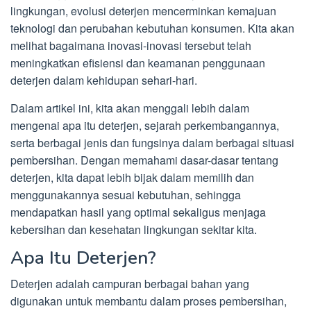
lingkungan, evolusi deterjen mencerminkan kemajuan
teknologi dan perubahan kebutuhan konsumen. Kita akan
melihat bagaimana inovasi-inovasi tersebut telah
meningkatkan efisiensi dan keamanan penggunaan
deterjen dalam kehidupan sehari-hari.
Dalam artikel ini, kita akan menggali lebih dalam
mengenai apa itu deterjen, sejarah perkembangannya,
serta berbagai jenis dan fungsinya dalam berbagai situasi
pembersihan. Dengan memahami dasar-dasar tentang
deterjen, kita dapat lebih bijak dalam memilih dan
menggunakannya sesuai kebutuhan, sehingga
mendapatkan hasil yang optimal sekaligus menjaga
kebersihan dan kesehatan lingkungan sekitar kita.
Apa Itu Deterjen?
Deterjen adalah campuran berbagai bahan yang
digunakan untuk membantu dalam proses pembersihan,