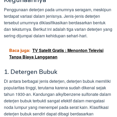
Penggunaan deterjen pada umumnya seragam, meskipun
terdapat variasi dalam jenisnya. Jenis-jenis deterjen
tersebut umumnya diklasifikasikan berdasarkan bentuk
dan teksturnya. Berikut ini adalah tiga varian deterjen yang
sering dijumpai dalam kehidupan sehari-hari.
Baca juga:
TV Satelit Gratis : Menonton Televisi
Tanpa Biaya Langganan
1. Detergen Bubuk
Di antara berbagai jenis deterjen, deterjen bubuk memiliki
popularitas tinggi, terutama karena sudah dikenal sejak
tahun 1930-an. Kandungan alkylbenzene sulfonate dalam
deterjen bubuk terbukti sangat efektif dalam mengatasi
noda lumpur yang menempel pada serat kain. Klasifikasi
deterjen bubuk sendiri dapat dibagi berdasarkan