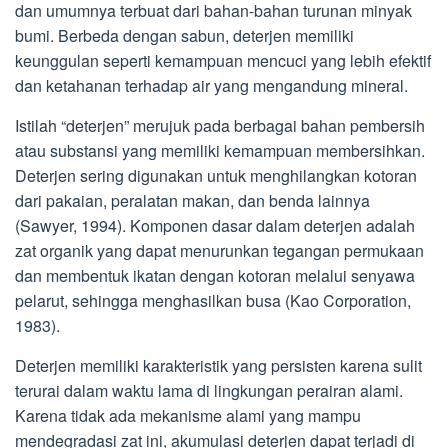
dan umumnya terbuat dari bahan-bahan turunan minyak
bumi. Berbeda dengan sabun, deterjen memiliki
keunggulan seperti kemampuan mencuci yang lebih efektif
dan ketahanan terhadap air yang mengandung mineral.
Istilah “deterjen” merujuk pada berbagai bahan pembersih
atau substansi yang memiliki kemampuan membersihkan.
Deterjen sering digunakan untuk menghilangkan kotoran
dari pakaian, peralatan makan, dan benda lainnya
(Sawyer, 1994). Komponen dasar dalam deterjen adalah
zat organik yang dapat menurunkan tegangan permukaan
dan membentuk ikatan dengan kotoran melalui senyawa
pelarut, sehingga menghasilkan busa (Kao Corporation,
1983).
Deterjen memiliki karakteristik yang persisten karena sulit
terurai dalam waktu lama di lingkungan perairan alami.
Karena tidak ada mekanisme alami yang mampu
mendegradasi zat ini, akumulasi deterjen dapat terjadi di