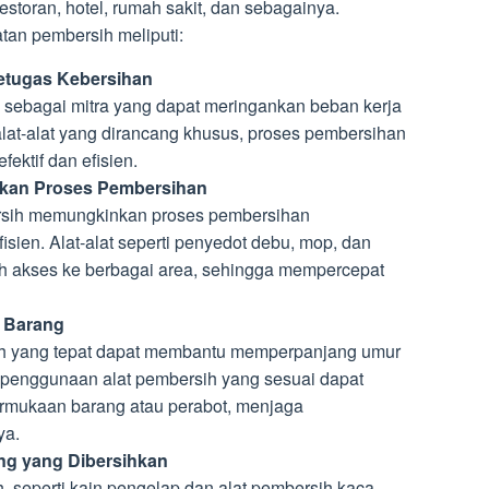
storan, hotel, rumah sakit, dan sebagainya.
tan pembersih meliputi:
etugas Kebersihan
 sebagai mitra yang dapat meringankan beban kerja
lat-alat yang dirancang khusus, proses pembersihan
fektif dan efisien.
kan Proses Pembersihan
rsih memungkinkan proses pembersihan
isien. Alat-alat seperti penyedot debu, mop, dan
 akses ke berbagai area, sehingga mempercepat
 Barang
ih yang tepat dapat membantu memperpanjang umur
, penggunaan alat pembersih yang sesuai dapat
mukaan barang atau perabot, menjaga
ya.
ng yang Dibersihkan
 seperti kain pengelap dan alat pembersih kaca,