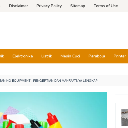
s
Disclaimer
Privacy Policy
Sitemap
Terms of Use
nik
Elektronika
Listrik
Mesin Cuci
Parabola
Printer
LEANING EQUIPMENT : PENGERTIAN DAN MANFAATNYA LENGKAP