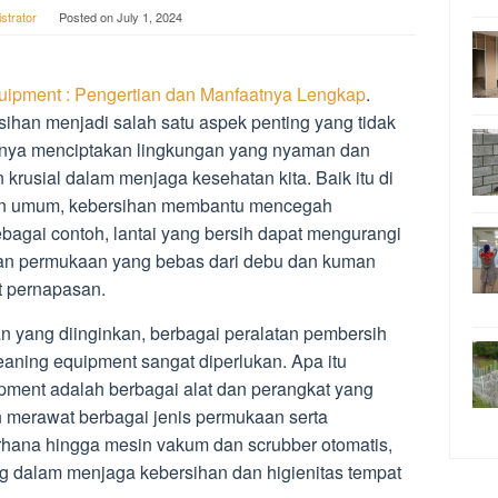
strator
Posted on
July 1, 2024
quipment : Pengertian dan Manfaatnya Lengkap
.
sihan menjadi salah satu aspek penting yang tidak
hanya menciptakan lingkungan yang nyaman dan
krusial dalam menjaga kesehatan kita. Baik itu di
ngan umum, kebersihan membantu mencegah
ebagai contoh, lantai yang bersih dapat mengurangi
ngkan permukaan yang bebas dari debu dan kuman
t pernapasan.
n yang diinginkan, berbagai peralatan pembersih
eaning equipment sangat diperlukan. Apa itu
pment adalah berbagai alat dan perangkat yang
 merawat berbagai jenis permukaan serta
rhana hingga mesin vakum dan scrubber otomatis,
ing dalam menjaga kebersihan dan higienitas tempat