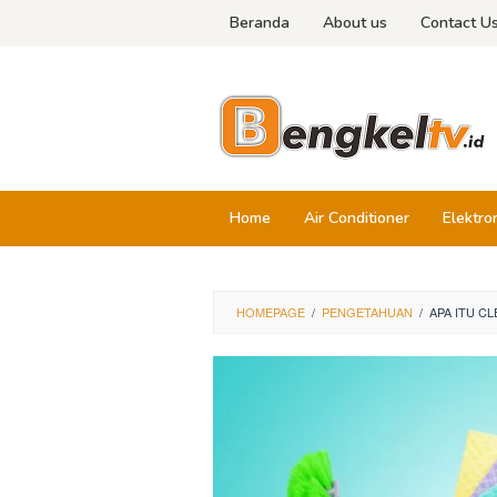
Skip
Beranda
About us
Contact U
to
content
Home
Air Conditioner
Elektro
HOMEPAGE
/
PENGETAHUAN
/
APA ITU C