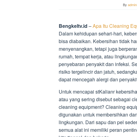
By
admini
Bengkeltv.id
–
Apa Itu Cleaning E
Dalam kehidupan sehari-hari, keber
bisa diabaikan. Kebersihan tidak 
menyenangkan, tetapi juga berperan 
rumah, tempat kerja, atau lingku
penyebaran penyakit dan infeksi. S
risiko tergelincir dan jatuh, seda
dapat mencegah alergi dan penyaki
Untuk mencapai stKalianr kebersiha
atau yang sering disebut sebagai cl
cleaning equipment? Cleaning equi
digunakan untuk membersihkan dan
lingkungan. Dari sapu dan pel sede
semua alat ini memiliki peran pent